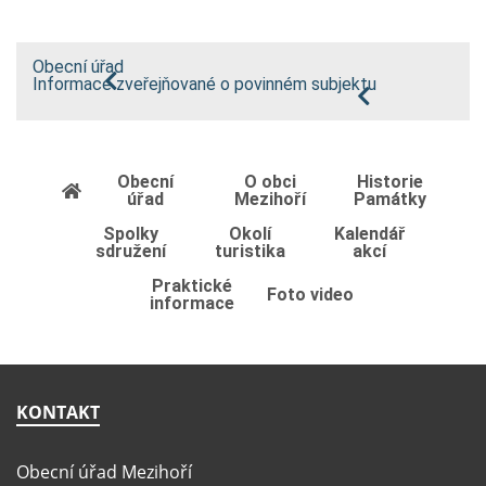
Obecní úřad
Informace zveřejňované o povinném subjektu
Obecní
O obci
Historie
úřad
Mezihoří
Památky
Spolky
Okolí
Kalendář
sdružení
turistika
akcí
Praktické
Foto video
informace
KONTAKT
Obecní úřad Mezihoří