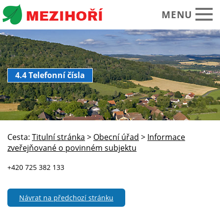
MENU
Obecní úřad
4.4 Telefonní čísla
O obci Mezihoří
Historie Památky
Spolky sdružení
Cesta:
Titulní stránka
>
Obecní úřad
>
Informace
Okolí turistika
zveřejňované o povinném subjektu
Kalendář akcí
+420 725 382 133
Praktické informace
Návrat na předchozí stránku
Foto video