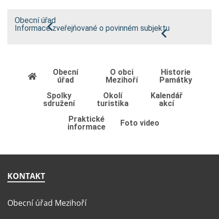
Obecní úřad
Informace zveřejňované o povinném subjektu
Obecní
O obci
Historie
úřad
Mezihoří
Památky
Spolky
Okolí
Kalendář
sdružení
turistika
akcí
Praktické
Foto video
informace
KONTAKT
Obecní úřad Mezihoří