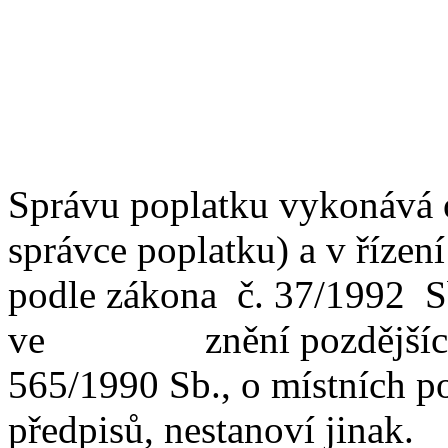
Správu poplatku vykonává o
správce poplatku) a v řízen
podle zákona
č. 37/1992
S
ve
znění pozdější
565/1990 Sb., o místních po
předpisů, nestanoví jinak.