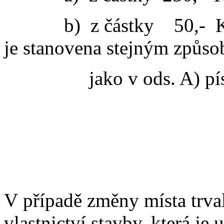
b)
z částky
50,-
K
je stanovena stejným způs
jako v ods. A) p
V případě změny místa trv
vlastnictví stavby, která je 