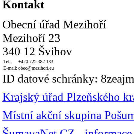
Kontakt
Obecní úřad Mezihoří
Mezihoří 23
340 12 Švihov
Tel.:
+420 725 382 133
E-mail:
obec@mezihori.eu
ID datové schránky: 8zeajm
Krajský úřad Plzeňského kr
Místní akční skupina Pošu
ŠumavaNet.CZ - informace 