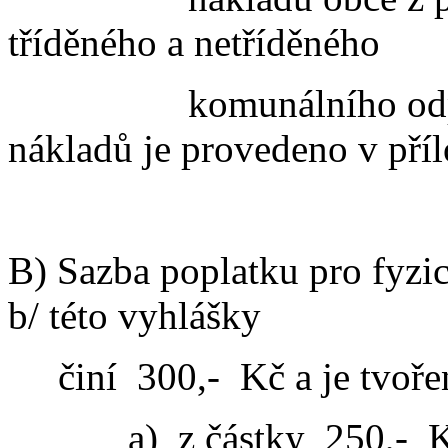
tříděného a netříděného
komunálního od
nákladů je provedeno v příl
B) Sazba poplatku pro fyzi
b/ této vyhlášky
činí
300,-
Kč a je tvoře
a)
z částky
250,-
K