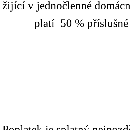
žijící v jednočlenné domácn
platí
50 % příslušné 
Poplatek je splatný nejpozd