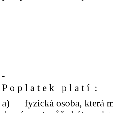
P o p l a t e k
p l a t í
:
a)
fyzická osoba, která m