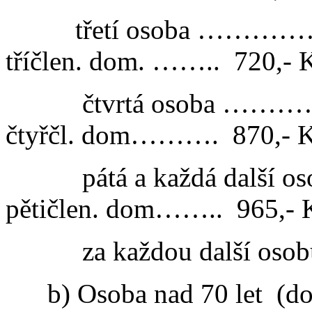
třetí osoba ……
tříčlen. dom. ……..
720,- 
čtvrtá osoba 
čtyřčl. dom……….
870,- 
pátá a každá další 
pětičlen. dom……..
965,- 
za každou další osob
b) Osoba nad 70 let
(do