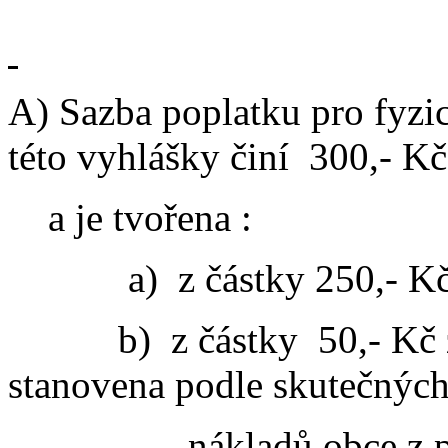
A) Sazba poplatku pro fyzi
této vyhlášky činí
300,- Kč
a je tvořena :
a)
z částky 250,- K
b)
z částky
50,- Kč 
stanovena podle skutečnýc
nákladů obce z 