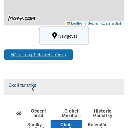
Navigovat
Návrat na předchozí stránku
Okolí turistika
Obecní
O obci
Historie
úřad
Mezihoří
Památky
Spolky
Okolí
Kalendář