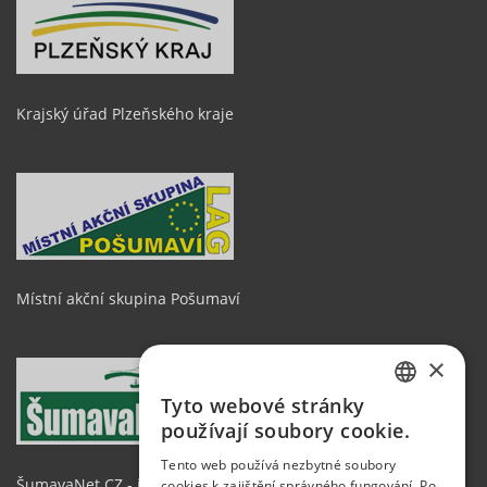
Krajský úřad Plzeňského kraje
Místní akční skupina Pošumaví
×
Tyto webové stránky
CZECH
používají soubory cookie.
GERMAN
Tento web používá nezbytné soubory
ŠumavaNet.CZ - informace o regionu
cookies k zajištění správného fungování. Po
ENGLISH