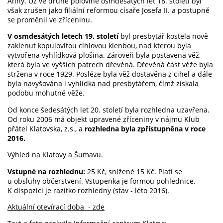
Anny. Už ve druhé polovině osmdesátých let 18. století byl
však zrušen jako filiální reformou císaře Josefa II. a postupně
se proměnil ve zříceninu.
V osmdesátých letech 19. století
byl presbytář kostela nově
zaklenut kopulovitou cihlovou klenbou, nad kterou byla
vytvořena vyhlídková plošina. Zároveň byla postavena věž,
která byla ve vyšších patrech dřevěná. Dřevěná část věže byla
stržena v roce 1929. Posléze byla věž dostavěna z cihel a dále
byla navyšována i vyhlídka nad presbytářem, čímž získala
podobu mohutné věže.
Od konce šedesátých let 20. století byla rozhledna uzavřena.
Od roku 2006 má objekt upravené zříceniny v nájmu Klub
přátel Klatovska, z.s., a
rozhledna byla zpřístupněna v roce
2016.
Výhled na Klatovy a Šumavu.
Vstupné na rozhlednu:
25 Kč, snížené 15 Kč. Platí se
u obsluhy občerstvení. Vstupenka je formou pohlednice.
K dispozici je razítko rozhledny (stav - léto 2016).
Aktuální otevírací doba - zde