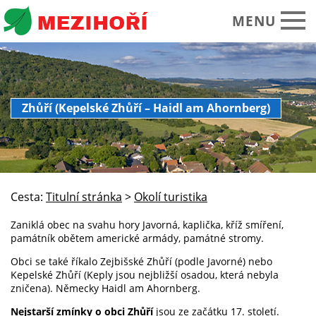
MENU
Obecní úřad
Zhůří (Kepelské Zhůří – Haidl am Ahornberg)
O obci Mezihoří
Historie Památky
Spolky sdružení
Cesta:
Titulní stránka
>
Okolí turistika
Okolí turistika
Zaniklá obec na svahu hory Javorná, kaplička, kříž smíření,
Kalendář akcí
památník obětem americké armády, památné stromy.
Praktické informace
Obci se také říkalo Zejbišské Zhůří (podle Javorné) nebo
Kepelské Zhůří (Keply jsou nejbližší osadou, která nebyla
Foto video
zničena). Německy Haidl am Ahornberg.
Nejstarší zmínky o obci Zhůří
jsou ze začátku 17. století.