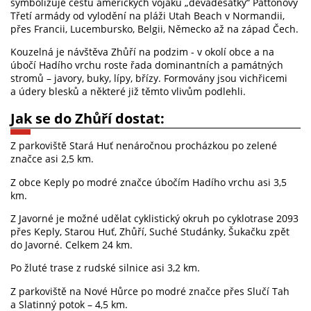
symbolizuje cestu amerických vojáků „devadesátky“ Pattonovy
Třetí armády od vylodění na pláži Utah Beach v Normandii,
přes Francii, Lucembursko, Belgii, Německo až na západ Čech.
Kouzelná je návštěva Zhůří na podzim - v okolí obce a na
úbočí Hadího vrchu roste řada dominantních a památných
stromů – javory, buky, lípy, břízy. Formovány jsou vichřicemi
a údery blesků a některé již těmto vlivům podlehli.
Jak se do Zhůří dostat:
Z parkoviště Stará Huť nenáročnou procházkou po zelené
značce asi 2,5 km.
Z obce Keply po modré značce úbočím Hadího vrchu asi 3,5
km.
Z Javorné je možné udělat cyklistický okruh po cyklotrase 2093
přes Keply, Starou Huť, Zhůří, Suché Studánky, Šukačku zpět
do Javorné. Celkem 24 km.
Po žluté trase z rudské silnice asi 3,2 km.
Z parkoviště na Nové Hůrce po modré značce přes Slučí Tah
a Slatinný potok – 4,5 km.