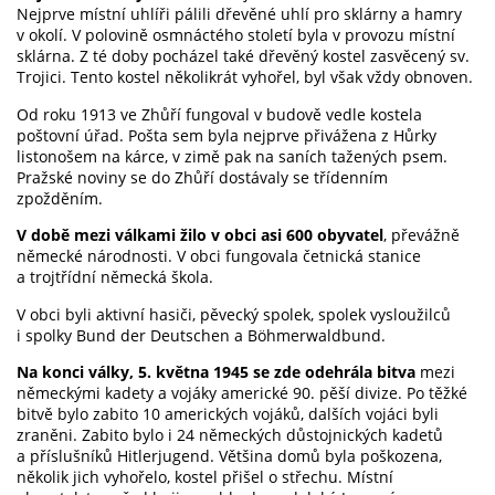
Nejprve místní uhlíři pálili dřevěné uhlí pro sklárny a hamry
v okolí. V polovině osmnáctého století byla v provozu místní
sklárna. Z té doby pocházel také dřevěný kostel zasvěcený sv.
Trojici. Tento kostel několikrát vyhořel, byl však vždy obnoven.
Od roku 1913 ve Zhůří fungoval v budově vedle kostela
poštovní úřad. Pošta sem byla nejprve přivážena z Hůrky
listonošem na kárce, v zimě pak na saních tažených psem.
Pražské noviny se do Zhůří dostávaly se třídenním
zpožděním.
V době mezi válkami žilo v obci asi 600 obyvatel
, převážně
německé národnosti. V obci fungovala četnická stanice
a trojtřídní německá škola.
V obci byli aktivní hasiči, pěvecký spolek, spolek vysloužilců
i spolky Bund der Deutschen a Böhmerwaldbund.
Na konci války, 5. května 1945 se zde odehrála bitva
mezi
německými kadety a vojáky americké 90. pěší divize. Po těžké
bitvě bylo zabito 10 amerických vojáků, dalších vojáci byli
zraněni. Zabito bylo i 24 německých důstojnických kadetů
a příslušníků Hitlerjugend. Většina domů byla poškozena,
několik jich vyhořelo, kostel přišel o střechu. Místní