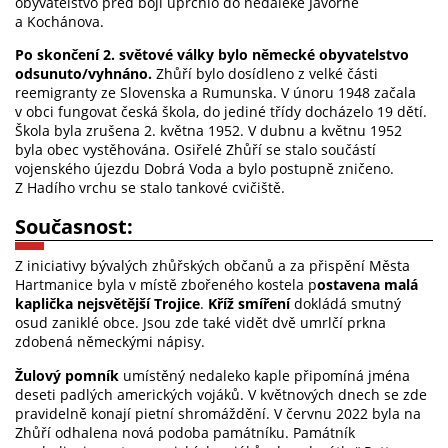
obyvatelstvo před boji uprchlo do nedaleké Javorné
a Kochánova.
Po skončení 2. světové války bylo německé obyvatelstvo
odsunuto/vyhnáno.
Zhůří bylo dosídleno z velké části
reemigranty ze Slovenska a Rumunska. V únoru 1948 začala
v obci fungovat česká škola, do jediné třídy docházelo 19 dětí.
Škola byla zrušena 2. května 1952. V dubnu a květnu 1952
byla obec vystěhována. Osiřelé Zhůří se stalo součástí
vojenského újezdu Dobrá Voda a bylo postupně zničeno.
Z Hadího vrchu se stalo tankové cvičiště.
Současnost:
Z iniciativy bývalých zhůřských občanů a za přispění Města
Hartmanice byla v místě zbořeného kostela p
ostavena malá
kaplička nejsvětější Trojice
.
Kříž smíření
dokládá smutný
osud zaniklé obce. Jsou zde také vidět dvě umrlčí prkna
zdobená německými nápisy.
Žulový pomník
umístěný nedaleko kaple připomíná jména
deseti padlých amerických vojáků. V květnových dnech se zde
pravidelně konají pietní shromáždění. V červnu 2022 byla na
Zhůří odhalena nová podoba památníku. Památník