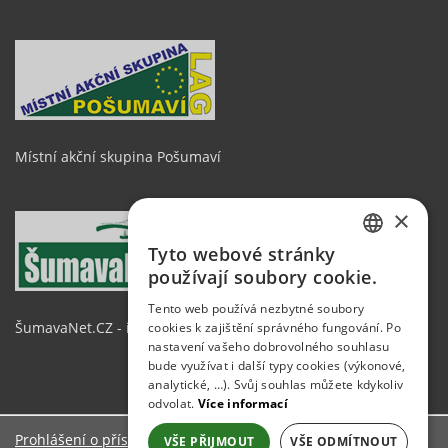
Místní akční skupina Pošumaví
×
Tyto webové stránky
CZECH
používají soubory cookie.
GERMAN
Tento web používá nezbytné soubory
ŠumavaNet.CZ - informace o regionu
cookies k zajištění správného fungování. Po
ENGLISH
nastavení vašeho dobrovolného souhlasu
bude využívat i další typy cookies (výkonové,
analytické, …). Svůj souhlas můžete kdykoliv
odvolat.
Více informací
Prohlášení o přístupnosti
VŠE PŘIJMOUT
VŠE ODMÍTNOUT