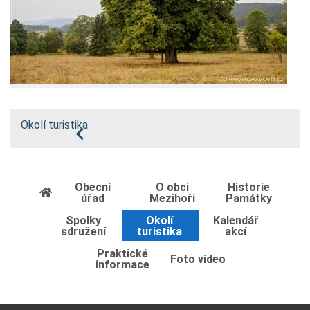
Okolí turistika
Obecní
O obci
Historie
úřad
Mezihoří
Památky
Spolky
Okolí
Kalendář
sdružení
turistika
akcí
Praktické
Foto video
informace