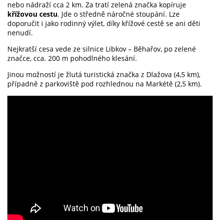
nebo nádraží cca 2 km. Za tratí zelená značka kopíruje
křížovou cestu
. Jde o středně náročné stoupání. Lze
doporučit i jako rodinný výlet, díky křížové cestě se ani děti
nenudí.
Nejkratší cesa vede ze silnice Libkov – Běhařov, po zelené
značce, cca. 200 m pohodlného klesání.
Jinou možností je žlutá turistická značka z Dlažova (4,5 km),
případně z parkoviště pod rozhlednou na Markétě (2,5 km).