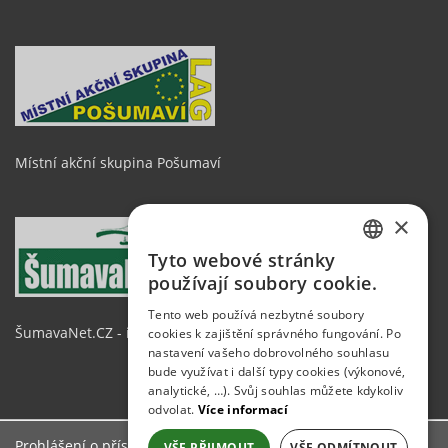
Místní akční skupina Pošumaví
×
Tyto webové stránky
CZECH
používají soubory cookie.
GERMAN
Tento web používá nezbytné soubory
ŠumavaNet.CZ - informace o regionu
cookies k zajištění správného fungování. Po
ENGLISH
nastavení vašeho dobrovolného souhlasu
bude využívat i další typy cookies (výkonové,
analytické, …). Svůj souhlas můžete kdykoliv
odvolat.
Více informací
Prohlášení o přístupnosti
VŠE PŘIJMOUT
VŠE ODMÍTNOUT