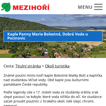
MENU
Obecní úřad
Kaple Panny Marie Bolestné, Dobrá Voda u
Pocinovic
O obci Mezihoří
Historie Památky
Spolky sdružení
Cesta:
Titulní stránka
>
Okolí turistika
Okolí turistika
Známé poutní místo tvoří kaple Bolestné Matky Boží a kaplička
Kalendář akcí
nad studánkou léčivé vody. Obě kaple jsou kulturními
památkami České republiky.
Praktické informace
Podle legendy zde v 17. století voda ze studánky vrátila zrak
Foto video
slepé pasoucí se kobyle, které voda stříkla do očí. Ke studánce
začali proudit poutníci z širokého okolí, lidé slepí, chromí,
nemocní.