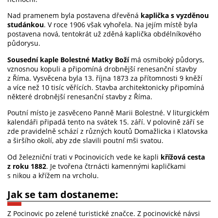
Nad pramenem byla postavena dřevěná
kaplička s vyzděnou
studánkou
. V roce 1906 však vyhořela. Na jejím místě byla
postavena nová, tentokrát už zděná kaplička obdélníkového
půdorysu.
Sousední kaple Bolestné Matky Boží
má osmiboký půdorys,
vznosnou kopuli a připomíná drobnější renesanční stavby
z Říma. Vysvěcena byla 13. října 1873 za přítomnosti 9 kněží
a více než 10 tisíc věřících. Stavba architektonicky připomíná
některé drobnější renesanční stavby z Říma.
Poutní místo je zasvěceno Panně Marii Bolestné. V liturgickém
kalendáři připadá tento na svátek 15. září. V polovině září se
zde pravidelně schází z různých koutů Domažlicka i Klatovska
a širšího okolí, aby zde slavili poutní mši svatou.
Od železniční trati v Pocinovicích vede ke kapli
křížová cesta
z roku 1882
. Je tvořena čtrnácti kamennými kapličkami
s nikou a křížem na vrcholu.
Jak se tam dostaneme:
Z Pocinovic po zelené turistické značce. Z pocinovické návsi