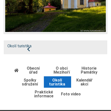
Okolí turistika
Obecní
O obci
Historie
úřad
Mezihoří
Památky
Spolky
Okolí
Kalendář
sdružení
turistika
akcí
Praktické
Foto video
informace