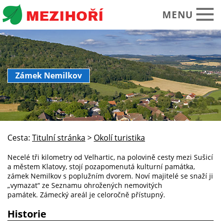
MENU
Obecní úřad
Zámek Nemilkov
O obci Mezihoří
Historie Památky
Spolky sdružení
Cesta:
Titulní stránka
>
Okolí turistika
Okolí turistika
Necelé tři kilometry od Velhartic, na polovině cesty mezi Sušicí
Kalendář akcí
a městem Klatovy, stojí pozapomenutá kulturní památka,
zámek Nemilkov s poplužním dvorem. Noví majitelé se snaží ji
Praktické informace
„vymazat“ ze Seznamu ohrožených nemovitých
památek. Zámecký areál je celoročně přístupný.
Foto video
Historie