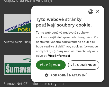
Krajský úřad Plzeňského kraje
×
Tyto webové stránky
CZECH
používají soubory cookie.
GERMAN
Tento web používá nezbytné soubory
cookies k zajištění správného fungování. Po
ENGLISH
nastavení vašeho dobrovolného souhlasu
Místní akční skupina Pošumaví
bude využívat i další typy cookies (výkonové,
analytické, …). Svůj souhlas můžete kdykoliv
odvolat.
Více informací
VŠE PŘIJMOUT
VŠE ODMÍTNOUT
PODROBNÉ NASTAVENÍ
ŠumavaNet.CZ - informace o regionu
NEZBYTNĚ NUTNÉ SOUBORY
VÝKONOVÉ SOUBORY
SOUBORY CÍLENÍ