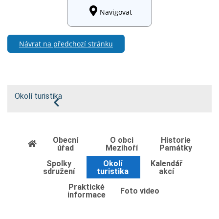
Navigovat
Návrat na předchozí stránku
Okolí turistika
Obecní
O obci
Historie
úřad
Mezihoří
Památky
Spolky
Okolí
Kalendář
sdružení
turistika
akcí
Praktické
Foto video
informace