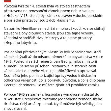
Původní tvrz ze 14. století byla ve století šestnáctém
přestavena na renesanční zámek Janem Bohuchvalem
z Hrádku. V 18. století byl zámek upraven v duchu barokním
a poslední přístavby jsou z dob klasicismu.
Na zámku Nemilkov se nachází mnoho zákoutí, kde se sbíhají
stavební slohy dlouhých staletí. Jsou zde tajné vchody,
záhadná schodiště, dvojité stropy a tajemné prostory
sklepního labyrintu.
Posledními předválečnými vlastníky byli Schreinerovi, kteří
zámek obývali až do odsunu německého obyvatelstva v roce
1945. Poslední ze Schreinerů, pan Georg, miloval historii
a umění. Za svého působení restauroval historické části
zámku, ale i dle svého vkusu, je přikrášloval a upravoval.
Dodneška jeho po historizující úpravy vedou k diskusím
odbornou veřejnost. Co je opravdu původní, a co je dílo pana
Georga Schreinera? To můžete zjistit při prohlídce zámku.
Po roce 1945 se zámek s hospodářským dvorem dostal do
rukou státu, respektive místního jednotného zemědělského
družstva. Celý areál zpustnul. Nyní můžete být svědky jeho
znovuzrození.