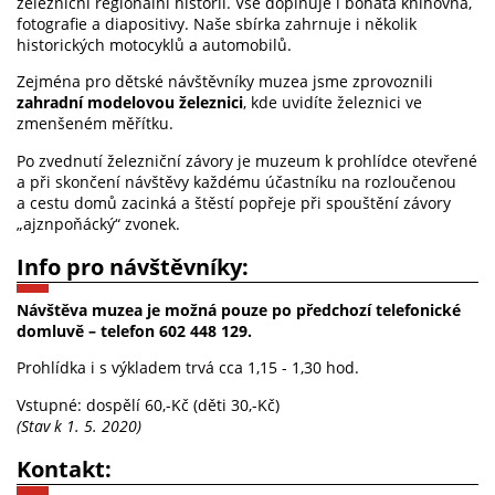
železniční regionální historii. Vše doplňuje i bohatá knihovna,
fotografie a diapositivy. Naše sbírka zahrnuje i několik
historických motocyklů a automobilů.
Zejména pro dětské návštěvníky muzea jsme zprovoznili
zahradní modelovou železnici
, kde uvidíte železnici ve
zmenšeném měřítku.
Po zvednutí železniční závory je muzeum k prohlídce otevřené
a při skončení návštěvy každému účastníku na rozloučenou
a cestu domů zacinká a štěstí popřeje při spouštění závory
„ajznpoňácký“ zvonek.
Info pro návštěvníky:
Návštěva muzea je možná pouze po předchozí telefonické
domluvě – telefon
602 448 129.
Prohlídka i s výkladem trvá cca 1,15 - 1,30 hod.
Vstupné: dospělí 60,-Kč (děti 30,-Kč)
(Stav k 1. 5. 2020)
Kontakt: