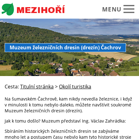
MENU
Obecní úřad
Muzeum železničních dresin (drezín) Čachrov
O obci Mezihoří
Historie Památky
Spolky sdružení
Cesta:
Titulní stránka
>
Okolí turistika
Okolí turistika
Na šumavském Čachrově, kam nikdy nevedla železnice, i když
Kalendář akcí
v minulosti k tomu nebylo daleko, můžete navštívit soukromé
Muzeum železničních dresin (drezín).
Praktické informace
Jak k tomu došlo? Muzeum představí Ing. Václav Zahrádka:
Foto video
Sbíráním historických železničních dresin se zabýváme
mnoho let a postupem času nebylo kam tyto historické stroje