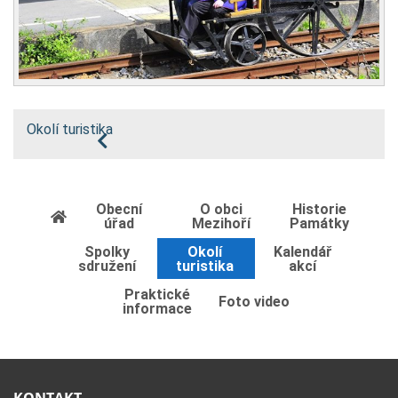
Okolí turistika
Obecní
O obci
Historie
úřad
Mezihoří
Památky
Spolky
Okolí
Kalendář
sdružení
turistika
akcí
Praktické
Foto video
informace