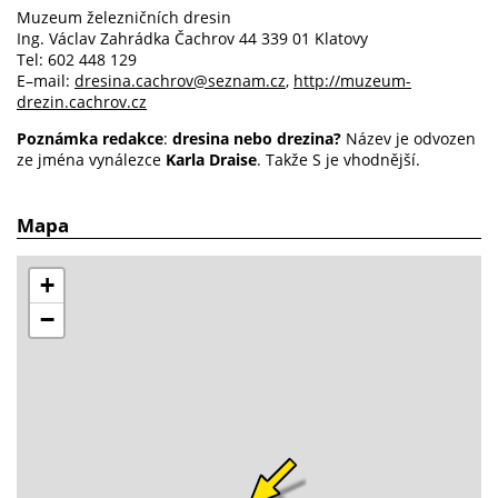
Muzeum železničních dresin
Ing. Václav Zahrádka Čachrov 44 339 01 Klatovy
Tel: 602 448 129
E–mail:
dresina.cachrov@seznam.cz
,
http://muzeum-
drezin.cachrov.cz
Poznámka redakce
:
dresina nebo drezina?
Název je odvozen
ze jména vynálezce
Karla Draise
. Takže S je vhodnější.
Mapa