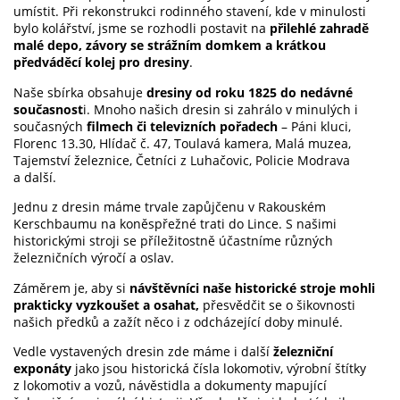
umístit. Při rekonstrukci rodinného stavení, kde v minulosti
bylo kolářství, jsme se rozhodli postavit na
přilehlé zahradě
malé depo, závory se strážním domkem a krátkou
předváděcí kolej pro dresiny
.
Naše sbírka obsahuje
dresiny od roku 1825 do nedávné
současnost
i. Mnoho našich dresin si zahrálo v minulých i
současných
filmech či televizních pořadech
– Páni kluci,
Florenc 13.30, Hlídač č. 47, Toulavá kamera, Malá muzea,
Tajemství železnice, Četníci z Luhačovic, Policie Modrava
a další.
Jednu z dresin máme trvale zapůjčenu v Rakouském
Kerschbaumu na koněspřežné trati do Lince. S našimi
historickými stroji se příležitostně účastníme různých
železničních výročí a oslav.
Záměrem je, aby si
návštěvníci naše historické stroje mohli
prakticky vyzkoušet a osahat,
přesvědčit se o šikovnosti
našich předků a zažít něco i z odcházející doby minulé.
Vedle vystavených dresin zde máme i další
železniční
exponáty
jako jsou historická čísla lokomotiv, výrobní štítky
z lokomotiv a vozů, návěstidla a dokumenty mapující