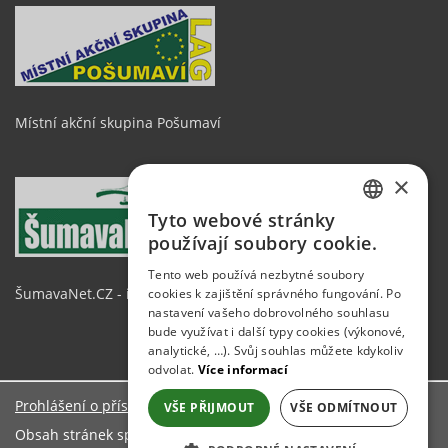
Místní akční skupina Pošumaví
×
Tyto webové stránky
CZECH
používají soubory cookie.
GERMAN
Tento web používá nezbytné soubory
ŠumavaNet.CZ - informace o regionu
cookies k zajištění správného fungování. Po
ENGLISH
nastavení vašeho dobrovolného souhlasu
bude využívat i další typy cookies (výkonové,
analytické, …). Svůj souhlas můžete kdykoliv
odvolat.
Více informací
Prohlášení o přístupnosti
VŠE PŘIJMOUT
VŠE ODMÍTNOUT
Obsah stránek spravuje: Obecní úřad Mezihoří