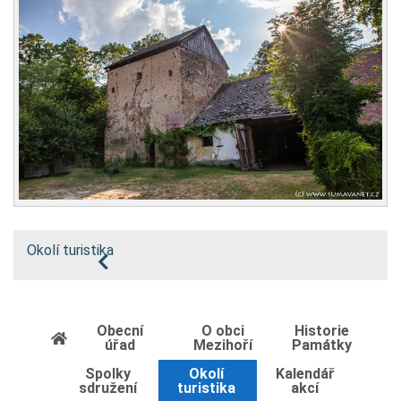
Okolí turistika
Obecní
O obci
Historie
úřad
Mezihoří
Památky
Spolky
Okolí
Kalendář
sdružení
turistika
akcí