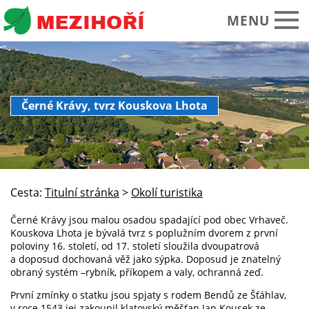
MENU
Obecní úřad
Černé Krávy, tvrz Kouskova Lhota
O obci Mezihoří
Historie Památky
Spolky sdružení
Cesta:
Titulní stránka
>
Okolí turistika
Okolí turistika
Černé Krávy jsou malou osadou spadající pod obec Vrhaveč.
Kalendář akcí
Kouskova Lhota je bývalá tvrz s poplužním dvorem z první
poloviny 16. století, od 17. století sloužila dvoupatrová
Praktické informace
a doposud dochovaná věž jako sýpka. Doposud je znatelný
obraný systém –rybník, příkopem a valy, ochranná zeď.
Foto video
První zmínky o statku jsou spjaty s rodem Bendů ze Šťáhlav,
v roce 1543 jej zakoupil klatovský měšťan Jan Kousek ze