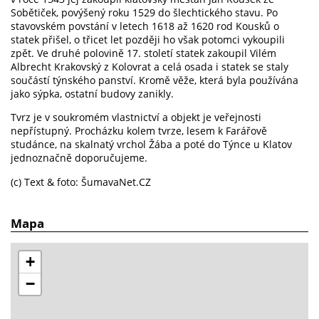
Sobětiček, povýšený roku 1529 do šlechtického stavu. Po
stavovském povstání v letech 1618 až 1620 rod Kousků o
statek přišel, o třicet let později ho však potomci vykoupili
zpět. Ve druhé polovině 17. století statek zakoupil Vilém
Albrecht Krakovský z Kolovrat a celá osada i statek se staly
součástí týnského panství. Kromě věže, která byla používána
jako sýpka, ostatní budovy zanikly.
Tvrz je v soukromém vlastnictví a objekt je veřejnosti
nepřístupný. Procházku kolem tvrze, lesem k Farářově
studánce, na skalnatý vrchol Žába a poté do Týnce u Klatov
jednoznačně doporučujeme.
(c) Text & foto: ŠumavaNet.CZ
Mapa