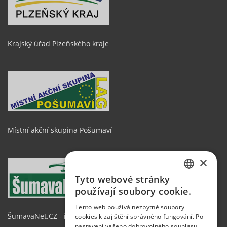
Krajský úřad Plzeňského kraje
Místní akční skupina Pošumaví
×
Tyto webové stránky
CZECH
používají soubory cookie.
GERMAN
Tento web používá nezbytné soubory
ŠumavaNet.CZ - informace o regionu
cookies k zajištění správného fungování. Po
ENGLISH
nastavení vašeho dobrovolného souhlasu