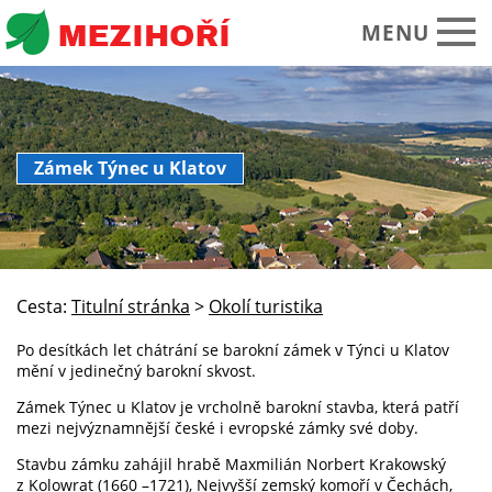
MENU
Obecní úřad
Zámek Týnec u Klatov
O obci Mezihoří
Historie Památky
Spolky sdružení
Cesta:
Titulní stránka
>
Okolí turistika
Okolí turistika
Po desítkách let chátrání se barokní zámek v Týnci u Klatov
Kalendář akcí
mění v jedinečný barokní skvost.
Praktické informace
Zámek Týnec u Klatov je vrcholně barokní stavba, která patří
mezi nejvýznamnější české i evropské zámky své doby.
Foto video
Stavbu zámku zahájil hrabě Maxmilián Norbert Krakowský
z Kolowrat (1660 –1721), Nejvyšší zemský komoří v Čechách,