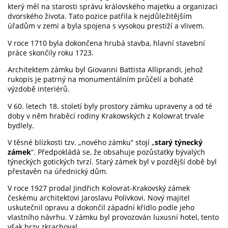
který měl na starosti správu královského majetku a organizaci
dvorského života. Tato pozice patřila k nejdůležitějším
úřadům v zemi a byla spojena s vysokou prestiží a vlivem.
V roce 1710 byla dokončena hrubá stavba, hlavní stavební
práce skončily roku 1723.
Architektem zámku byl Giovanni Battista Alliprandi, jehož
rukopis je patrný na monumentálním průčelí a bohaté
výzdobě interiérů.
V 60. letech 18. století byly prostory zámku upraveny a od té
doby v něm hraběcí rodiny Krakowských z Kolowrat trvale
bydlely.
V těsné blízkosti tzv. „nového zámku“ stojí „
starý týnecký
zámek
“. Předpokládá se, že obsahuje pozůstatky bývalých
týneckých gotických tvrzí. Starý zámek byl v pozdější době byl
přestavěn na úřednický dům.
V roce 1927 prodal Jindřich Kolovrat-Krakovský zámek
českému architektovi Jaroslavu Polívkovi. Nový majitel
uskutečnil opravu a dokončil západní křídlo podle jeho
vlastního návrhu. V zámku byl provozován luxusní hotel, tento
však brzy zkrachoval.