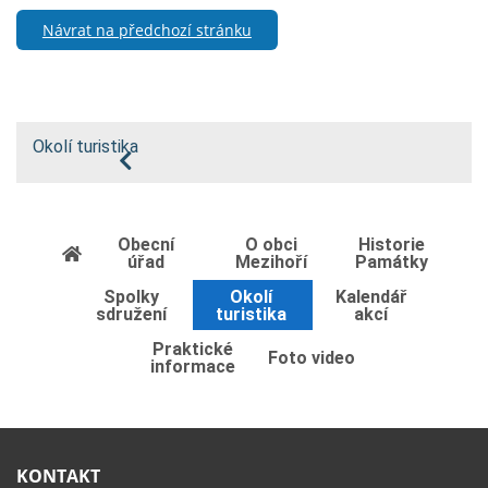
Návrat na předchozí stránku
Okolí turistika
Obecní
O obci
Historie
úřad
Mezihoří
Památky
Spolky
Okolí
Kalendář
sdružení
turistika
akcí
Praktické
Foto video
informace
KONTAKT