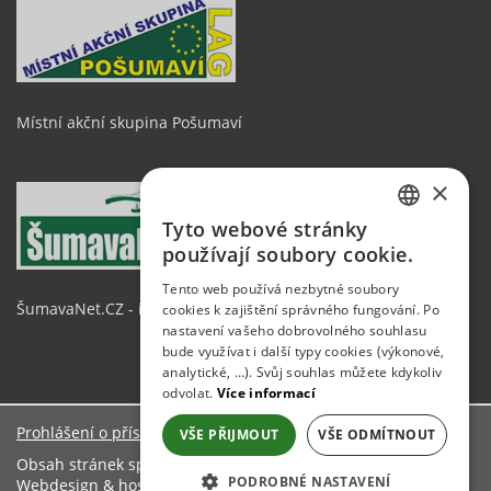
Místní akční skupina Pošumaví
×
Tyto webové stránky
CZECH
používají soubory cookie.
GERMAN
Tento web používá nezbytné soubory
ŠumavaNet.CZ - informace o regionu
cookies k zajištění správného fungování. Po
ENGLISH
nastavení vašeho dobrovolného souhlasu
bude využívat i další typy cookies (výkonové,
analytické, …). Svůj souhlas můžete kdykoliv
odvolat.
Více informací
Prohlášení o přístupnosti
VŠE PŘIJMOUT
VŠE ODMÍTNOUT
Obsah stránek spravuje: Obecní úřad Mezihoří
PODROBNÉ NASTAVENÍ
Webdesign & hosting:
ŠumavaNet.CZ