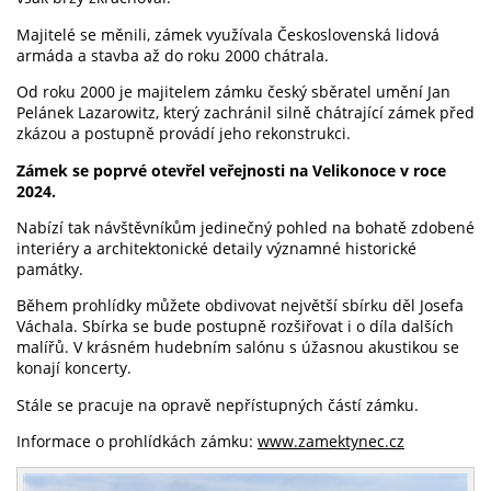
Majitelé se měnili, zámek využívala Československá lidová
armáda a stavba až do roku 2000 chátrala.
Od roku 2000 je majitelem zámku český sběratel umění Jan
Pelánek Lazarowitz, který zachránil silně chátrající zámek před
zkázou a postupně provádí jeho rekonstrukci.
Zámek se poprvé otevřel veřejnosti na Velikonoce v roce
2024.
Nabízí tak návštěvníkům jedinečný pohled na bohatě zdobené
interiéry a architektonické detaily významné historické
památky.
Během prohlídky můžete obdivovat největší sbírku děl Josefa
Váchala. Sbírka se bude postupně rozšiřovat i o díla dalších
malířů. V krásném hudebním salónu s úžasnou akustikou se
konají koncerty.
Stále se pracuje na opravě nepřístupných částí zámku.
Informace o prohlídkách zámku:
www.zamektynec.cz