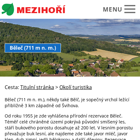
MENU
Obecní úřad
Běleč (711 m n. m.)
O obci Mezihoří
Historie Památky
Spolky sdružení
Cesta:
Titulní stránka
>
Okolí turistika
Okolí turistika
Běleč (711 m n. m.), někdy také Bělč, je sopečný vrchol ležící
Kalendář akcí
přibližně 3 km západně od Švihova.
Praktické informace
Od roku 1955 je zde vyhlášena přírodní rezervace Běleč.
Téměř celé chráněné území pokrývá původní smíšený les,
Foto video
stáří bukového porostu dosahuje až 200 let. V lesním porostu
převažuje buk lesní, ale najdeme zde také javor mléč, javor
klen, dub zimní, jedli bělokorou a další dřeviny. Rezervace