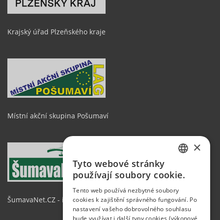
Krajský úřad Plzeňského kraje
Místní akční skupina Pošumaví
×
Tyto webové stránky
CZECH
používají soubory cookie.
GERMAN
Tento web používá nezbytné soubory
ŠumavaNet.CZ - informace o regionu
cookies k zajištění správného fungování. Po
ENGLISH
nastavení vašeho dobrovolného souhlasu
bude využívat i další typy cookies (výkonové,