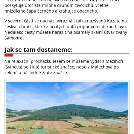
poskytuje útočiště mnoha druhům živočichů, včetně
hnízdícího čápa černého a krahujce obecného.
V severní části se nachází výrazná skalka nazývaná Kazatelna
českých bratří, která z určitých úhlů připomíná lidskou hlavu.
Nedaleko cesty můžete narazit na osamělý skalní útvar zvaný
Samohrd.
Jak se tam dostaneme:
Na relaxační procházku lesem se můžeme vydat z Mezihoří
(Švihova) po žluté turistické značce, nebo z Malechova po
zelené a následně žluté značce.