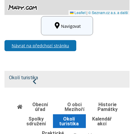
Navigovat
Návrat na předchozí stránku
Okolí turistika
Obecní
O obci
Historie
úřad
Mezihoří
Památky
Spolky
Okolí
Kalendář
sdružení
turistika
akcí
Praktické