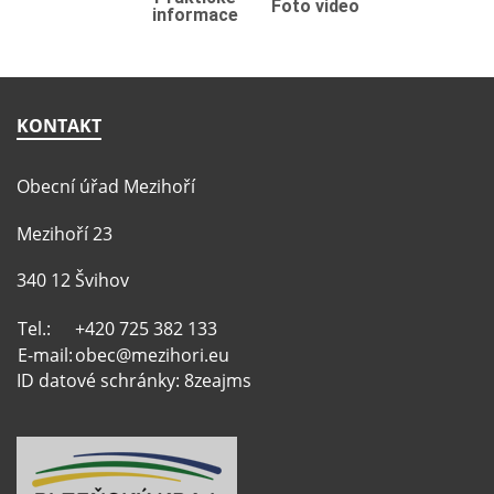
Foto video
informace
KONTAKT
Obecní úřad Mezihoří
Mezihoří 23
340 12 Švihov
Tel.:
+420 725 382 133
E-mail:
obec@mezihori.eu
ID datové schránky: 8zeajms