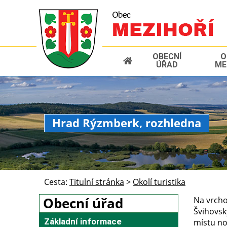
OBECNÍ
O
ÚŘAD
ME
Hrad Rýzmberk, rozhledna
Cesta:
Titulní stránka
>
Okolí turistika
Obecní úřad
Na vrcho
Švihovsk
Základní informace
místu no