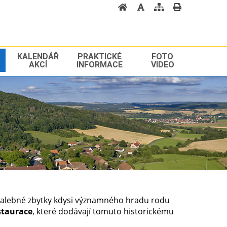
Textová verze
KALENDÁŘ
PRAKTICKÉ
FOTO
AKCÍ
INFORMACE
VIDEO
 malebné zbytky kdysi významného hradu rodu
staurace
, které dodávají tomuto historickému