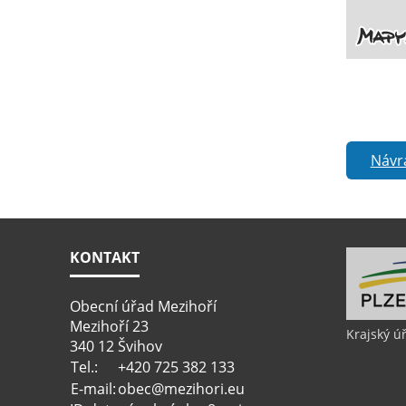
Návr
KONTAKT
Obecní úřad Mezihoří
Mezihoří 23
Krajský ú
340 12 Švihov
Tel.:
+420 725 382 133
E-mail:
obec@mezihori.eu