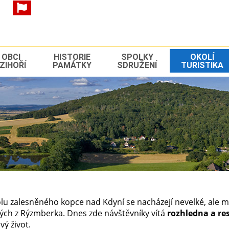
 OBCI
HISTORIE
SPOLKY
OKOLÍ
ZIHOŘÍ
PAMÁTKY
SDRUŽENÍ
TURISTIKA
lu zalesněného kopce nad Kdyní se nacházejí nevelké, ale
ých z Rýzmberka. Dnes zde návštěvníky vítá
rozhledna a re
vý život.