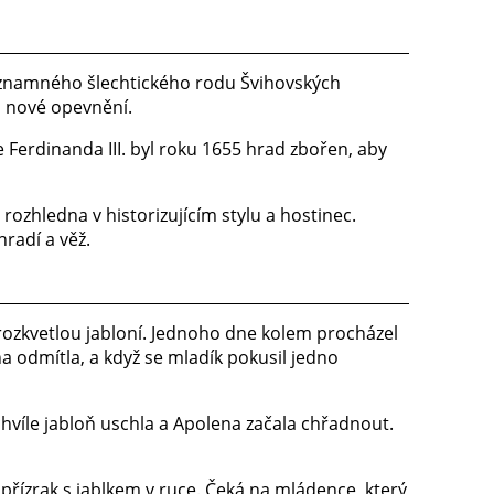
ýznamného šlechtického rodu Švihovských
lo nové opevnění.
e Ferdinanda III. byl roku 1655 hrad zbořen, aby
ozhledna v historizujícím stylu a hostinec.
radí a věž.
ozkvetlou jabloní. Jednoho dne kolem procházel
a odmítla, a když se mladík pokusil jedno
chvíle jabloň uschla a Apolena začala chřadnout.
přízrak s jablkem v ruce. Čeká na mládence, který