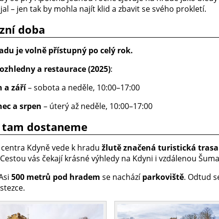
jal – jen tak by mohla najít klid a zbavit se svého prokletí.
zní doba
adu je volně přístupný po celý rok.
ozhledny a restaurace (2025)
:
 a září
– sobota a neděle, 10:00–17:00
nec a srpen
– úterý až neděle, 10:00–17:00
e tam dostaneme
 centra Kdyně vede k hradu
žlutě značená turistická trasa
 Cestou vás čekají krásné výhledy na Kdyni i vzdálenou Šumav
Asi
500 metrů pod hradem
se nachází
parkoviště
. Odtud s
stezce.