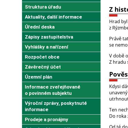
Struktura úřadu
Z his
Aktuality, další informace
Hrad byl
Úřední deska
z Rýzmbe
Zápisy zastupitelstva
Právě ta
se nemoh
Vyhlášky a nařízení
V době o
Rozpočet obce
Z hradu 
Závěrečný účet
Pověs
Územní plán
Kdysi dá
Informace zveřejňované
unavený 
o povinném subjektu
utrhnout
Výroční zprávy, poskytnuté
informace
Ten nech
Do roka z
Prodeje a pronájmy
Od té do