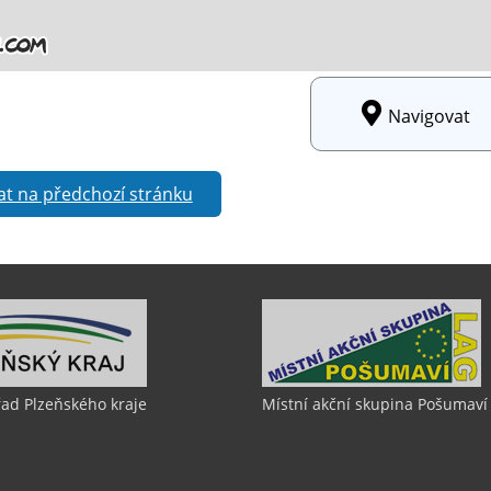
Navigovat
at na předchozí stránku
řad Plzeňského kraje
Místní akční skupina Pošumaví