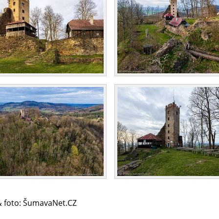
 & foto: ŠumavaNet.CZ