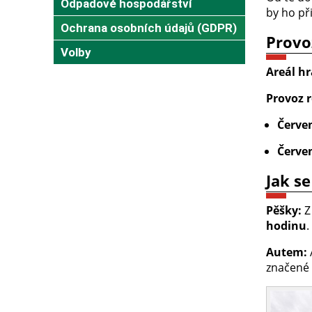
Odpadové hospodářství
by ho při
Ochrana osobních údajů (GDPR)
Provo
Volby
Areál hr
Provoz r
Červen
Červe
Jak s
Pěšky:
Z
hodinu
.
Autem:
značené 