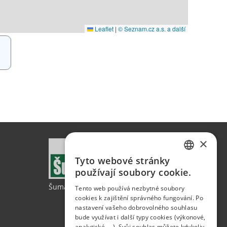
×
Tyto webové stránky
CZECH
používají soubory cookie.
GERMAN
ŠumavaNet.CZ - informace o regionu
Tento web používá nezbytné soubory
cookies k zajištění správného fungování. Po
ENGLISH
nastavení vašeho dobrovolného souhlasu
bude využívat i další typy cookies (výkonové,
analytické, …). Svůj souhlas můžete kdykoliv