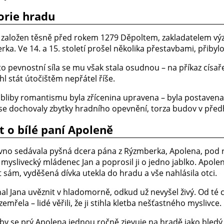
torie hradu
 založen těsně před rokem 1279 Děpoltem, zakladatelem v
rka. Ve 14. a 15. století prošel několika přestavbami, přiby
to pevnostní síla se mu však stala osudnou – na příkaz císař
l stát útočištěm nepřátel říše.
bliby romantismu byla zřícenina upravena – byla postavena r
se dochovaly zbytky hradního opevnění, torza budov v předh
t o bílé paní Apoleně
vno sedávala pyšná dcera pána z Rýzmberka, Apolena, pod r
myslivecký mládenec Jan a poprosil ji o jedno jablko. Apolen
 sám, vyděšená dívka utekla do hradu a vše nahlásila otci.
al Jana uvěznit v hladomorně, odkud už nevyšel živý. Od té 
emřela – lidé věřili, že ji stihla kletba nešťastného myslivce.
by se prý Apolena jednou ročně zjevuje na hradě jako bledý 