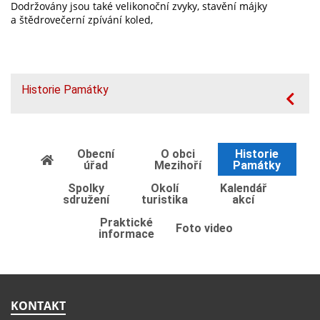
Dodržovány jsou také velikonoční zvyky, stavění májky
a štědrovečerní zpívání koled,
Historie Památky
Obecní
O obci
Historie
úřad
Mezihoří
Památky
Spolky
Okolí
Kalendář
sdružení
turistika
akcí
Praktické
Foto video
informace
KONTAKT