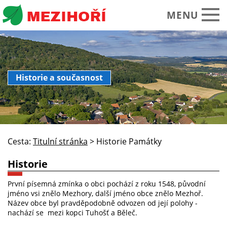
MENU
Obecní úřad
Historie a současnost
O obci Mezihoří
Historie Památky
Spolky sdružení
Cesta:
Titulní stránka
>
Historie Památky
Okolí turistika
Historie
Kalendář akcí
První písemná zmínka o obci pochází z roku 1548, původní
Praktické informace
jméno vsi znělo Mezhory, další jméno obce znělo Mezhoř.
Název obce byl pravděpodobně odvozen od její polohy -
Foto video
nachází se mezi kopci Tuhošť a Běleč.