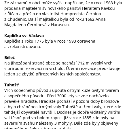
Ze záznamů o obci může vyčíst například, že v roce 1563 byla
prodána majitelem švihovského panství Heraltem Kavkou
z Říčan a přešlo do vlastnitví Humprechta Černína
z Chudenic. Další majitelkou byla od roku 1662 Anna
Magdalena Černínová z Harasova.
Kaplička sv. Václava
Kaplička z roku 1775 byla v roce 1993 opravena
a zrekonstruována.
Běleč
Na jihozápaní straně obce se nachází 712 m vysoký vrch
s přírodní rezervací na vrcholu. Území rezevace představuje
jeden ze zbytků přirozených lesních společenstev.
Tuhošt'
Vrch sopečného původu upoutá ostrým kuželovitým tvarem
a sopečného původu.
Před 3000 lety se zde nacházelo
pravěké hradiště. Hradiště pochází v pozdní doby bronzové
a bylo chráněno strmými valy Tuhoště a třemi valy, které zde
tehdejší obyvatelé navršili. Dodnes je dobře viditelný vnitřní
val těsně pod vrcholem kopce. Již v roce 1885 zde byly na
severním svahu nalezeny 3 mohyly. Dále zde byly objeveny
předměty ze železa, bronzu a zlata.