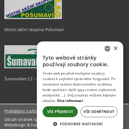
Místní akční skupina Pošumaví
×
Tyto webové stránky
CZECH
používají soubory cookie.
GERMAN
Tento web používá nezbytné soubory
ŠumavaNet.CZ - informace o regionu
cookies k zajištění správného fungování. Po
ENGLISH
nastavení vašeho dobrovolného souhlasu
bude využívat i další typy cookies (výkonové,
analytické, …). Svůj souhlas můžete kdykoliv
odvolat.
Více informací
Prohlášení o přístupnosti
VŠE PŘIJMOUT
VŠE ODMÍTNOUT
Obsah stránek spravuje: Obecní úřad Mezihoří
PODROBNÉ NASTAVENÍ
Webdesign & hosting:
ŠumavaNet.CZ