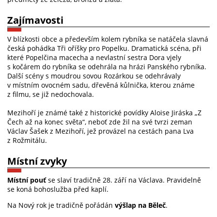
Zajímavosti
V blízkosti obce a především kolem rybníka se natáčela slavná
česká pohádka Tři oříšky pro Popelku. Dramatická scéna, při
které Popelčina macecha a nevlastní sestra Dora vjely
s kočárem do rybníka se odehrála na hrázi Panského rybníka.
Další scény s moudrou sovou Rozárkou se odehrávaly
v místním ovocném sadu, dřevěná kůlnička, kterou známe
z filmu, se již nedochovala.
Mezihoří je známé také z historické povídky Aloise Jiráska „Z
Čech až na konec světa“, neboť zde žil na své tvrzi zeman
Václav Šašek z Mezihoří, jež provázel na cestách pana Lva
z Rožmitálu.
Místní zvyky
Místní pouť
se slaví tradičně 28. září na Václava. Pravidelně
se koná bohoslužba před kaplí.
Na Nový rok je tradičně pořádán
výšlap na Běleč
.