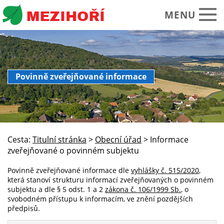
MENU
Obecní úřad
Povinně zveřejňované informace
O obci Mezihoří
Historie Památky
Spolky sdružení
Cesta:
Titulní stránka
>
Obecní úřad
>
Informace
Okolí turistika
zveřejňované o povinném subjektu
Kalendář akcí
Povinně zveřejňované informace dle
vyhlášky č. 515/2020
,
která stanoví strukturu informací zveřejňovaných o povinném
Praktické informace
subjektu a dle § 5 odst. 1 a 2
zákona č. 106/1999 Sb.
, o
svobodném přístupu k informacím, ve znění pozdějších
Foto video
předpisů.