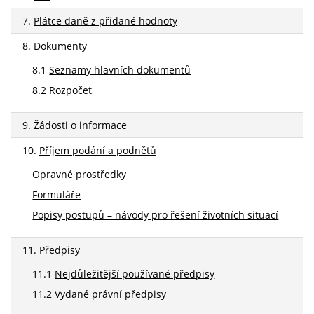
7.
Plátce daně z přidané hodnoty
8. Dokumenty
8.1
Seznamy hlavních dokumentů
8.2
Rozpočet
9.
Žádosti o informace
10.
Příjem podání a podnětů
Opravné prostředky
Formuláře
Popisy postupů – návody pro řešení životních situací
11. Předpisy
11.1
Nejdůležitější používané předpisy
11.2
Vydané právní předpisy