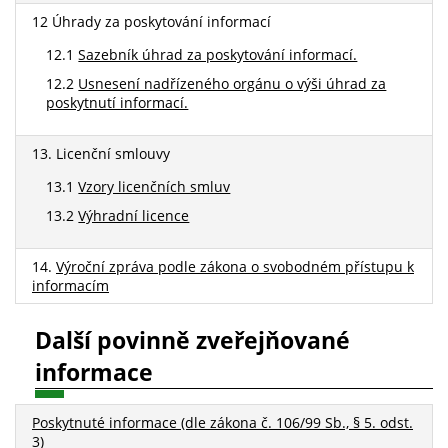
12 Úhrady za poskytování informací
12.1
Sazebník úhrad za poskytování informací.
12.2
Usnesení nadřízeného orgánu o výši úhrad za
poskytnutí informací.
13. Licenční smlouvy
13.1
Vzory licenčních smluv
13.2
Výhradní licence
14.
Výroční zpráva podle zákona o svobodném přístupu k
informacím
Další povinně zveřejňované
informace
Poskytnuté informace (dle zákona č. 106/99 Sb., § 5. odst.
3)