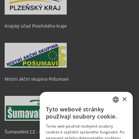
Krajský úřad Plzeňského kraje
Místní akční skupina Pošumaví
×
Tyto webové stránky
CZECH
používají soubory cookie.
GERMAN
Tento web používá nezbytné soubory
ŠumavaNet.CZ - informace o regionu
cookies k zajištění správného fungování. Po
ENGLISH
nastavení vašeho dobrovolného souhlasu