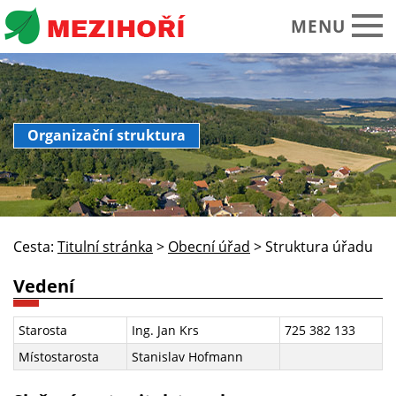
MENU
Obecní úřad
Organizační struktura
O obci Mezihoří
Historie Památky
Spolky sdružení
Cesta:
Titulní stránka
>
Obecní úřad
>
Struktura úřadu
Okolí turistika
Vedení
Kalendář akcí
Praktické informace
Starosta
Ing. Jan Krs
725 382 133
Místostarosta
Stanislav Hofmann
Foto video