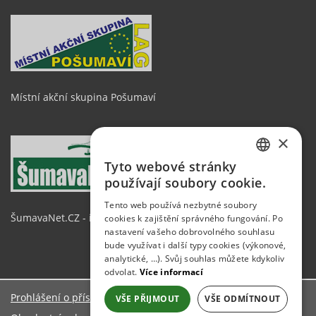
Místní akční skupina Pošumaví
×
Tyto webové stránky
CZECH
používají soubory cookie.
GERMAN
Tento web používá nezbytné soubory
ŠumavaNet.CZ - informace o regionu
cookies k zajištění správného fungování. Po
ENGLISH
nastavení vašeho dobrovolného souhlasu
bude využívat i další typy cookies (výkonové,
analytické, …). Svůj souhlas můžete kdykoliv
odvolat.
Více informací
Prohlášení o přístupnosti
VŠE PŘIJMOUT
VŠE ODMÍTNOUT