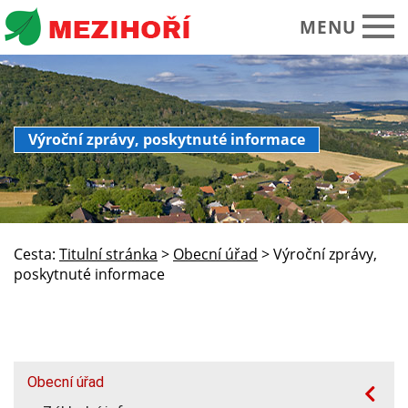
MENU
Obecní úřad
Výroční zprávy, poskytnuté informace
O obci Mezihoří
Historie Památky
Spolky sdružení
Cesta:
Titulní stránka
>
Obecní úřad
>
Výroční zprávy,
Okolí turistika
poskytnuté informace
Kalendář akcí
Praktické informace
Foto video
Obecní úřad