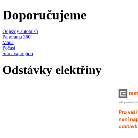
Doporučujeme
Odjezdy autobusů
Panorama 360°
Mapa
Počasí
Šumava, region
Odstávky elektřiny